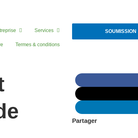
treprise
Services
SOUMISSION
re
Termes & conditions
t
de
Partager