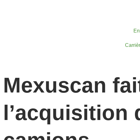
Aller
au
contenu
En
Carriè
Mexuscan fai
l’acquisition 