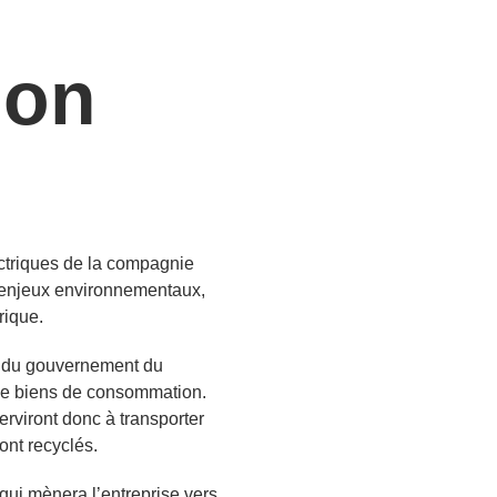
ion
ctriques de la compagnie
x enjeux environnementaux,
rique.
on du gouvernement du
 de biens de consommation.
viront donc à transporter
ont recyclés.
qui mènera l’entreprise vers